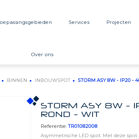
oepassingsgebieden
Services
Projecten
Over ons
BINNEN
INBOUWSPOT
STORM ASY 8W - IP20 - 4
STORM ASY 8W - I
ROND - WIT
Referentie:
TR01082008
Asymmetrische LED spot. Met deze spot m