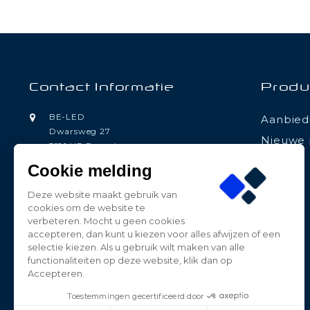
Contact Informatie
Produ
BE-LED
Aanbied
Dwarsweg 27
Nieuwe 
3181 HP Rozenburg
Nederland
Cookie melding
0181-787885
Deze website maakt gebruik van
contact@beledpro.nl
cookies om de website te
verbeteren. Mocht u geen cookies
accepteren, dan kunt u kiezen voor alles afwijzen of een
selectie kiezen. Als u gebruik wilt maken van alle
functionaliteiten op deze website, klik dan op
Accepteren.
Toestemmingen gecertificeerd door