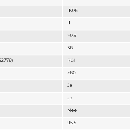
IK06
II
>0.9
38
62778)
RG1
>80
Ja
Ja
Nee
95.5