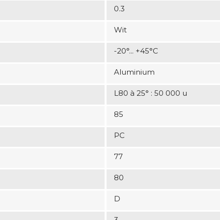
0.3
Wit
-20°... +45°C
Aluminium
L80 à 25° : 50 000 u
85
PC
77
80
D
3