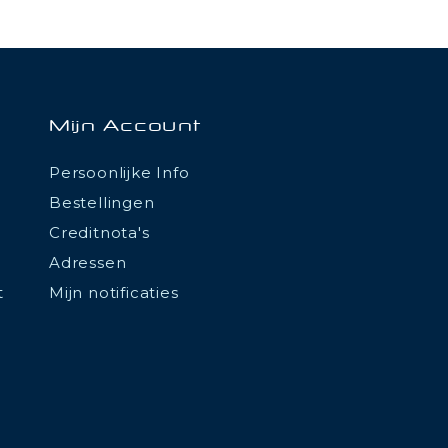
Mijn Account
Persoonlijke Info
Bestellingen
Creditnota's
Adressen
t
Mijn notificaties
tations. Personnalisez vos préférences pour contrôler la manière don