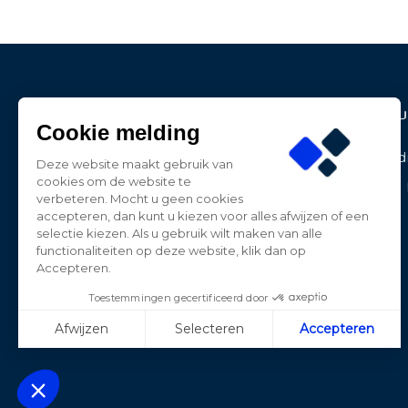
Contact Informatie
Produ
Cookie melding
BE-LED
Aanbied
Deze website maakt gebruik van
Dwarsweg 27
cookies om de website te
Nieuwe 
3181 HP Rozenburg
verbeteren. Mocht u geen cookies
Nederland
accepteren, dan kunt u kiezen voor alles afwijzen of een
selectie kiezen. Als u gebruik wilt maken van alle
0181-787885
functionaliteiten op deze website, klik dan op
Accepteren.
contact@beledpro.nl
Toestemmingen gecertificeerd door
Afwijzen
Selecteren
Accepteren
Axeptio consent
Plateforme de Gestion du Consentement : Personnalisez vos Opt
Notre plateforme vous permet d'adapter et de gérer vos paramètres