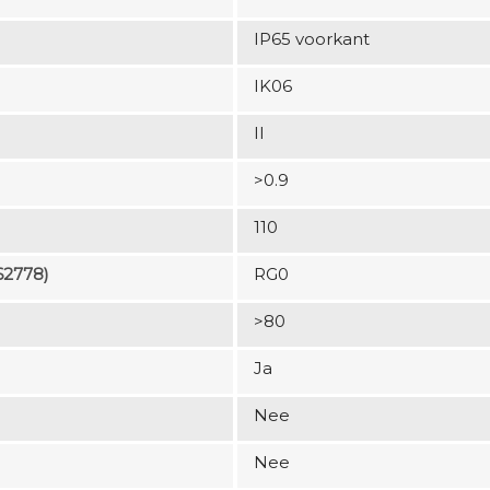
IP65 voorkant
IK06
II
>0.9
110
62778)
RG0
>80
Ja
Nee
Nee