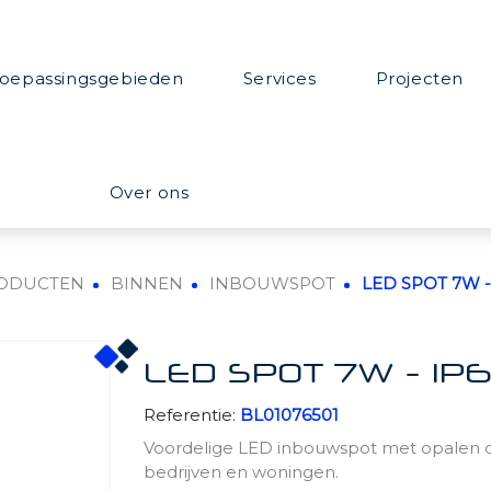
oepassingsgebieden
Services
Projecten
Over ons
ODUCTEN
BINNEN
INBOUWSPOT
LED SPOT 7W -
LED SPOT 7W - IP
Referentie:
BL01076501
Voordelige LED inbouwspot met opalen diffu
bedrijven en woningen.