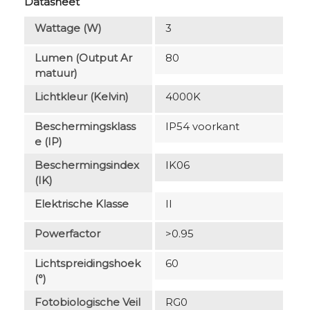
Datasheet
Wattage (W)
3
Lumen (output Ar
80
Matuur)
Lichtkleur (Kelvin)
4000K
Beschermingsklass
IP54 voorkant
E (IP)
Beschermingsindex
IK06
(IK)
Elektrische Klasse
II
Powerfactor
>0.95
Lichtspreidingshoek
60
(°)
Fotobiologische Veil
RG0