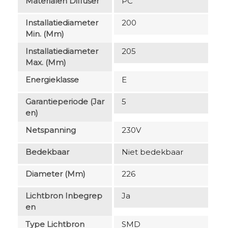
Materialen Diffuser
PC
Installatiediameter
200
Min. (mm)
Installatiediameter
205
Max. (mm)
Energieklasse
E
Garantieperiode (jar
5
En)
Netspanning
230V
Bedekbaar
Niet bedekbaar
Diameter (mm)
226
Lichtbron Inbegrep
Ja
En
Type Lichtbron
SMD