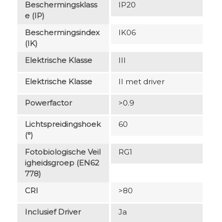
Beschermingsklass
IP20
E (IP)
Beschermingsindex
IK06
(IK)
Elektrische Klasse
III
Elektrische Klasse
II met driver
Powerfactor
>0.9
Lichtspreidingshoek
60
(°)
Fotobiologische Veil
RG1
Igheidsgroep (EN62
778)
CRI
>80
Inclusief Driver
Ja