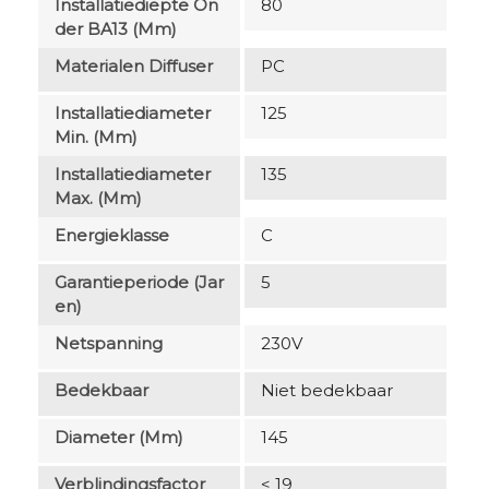
Installatiediepte On
80
Der BA13 (mm)
Materialen Diffuser
PC
Installatiediameter
125
Min. (mm)
Installatiediameter
135
Max. (mm)
Energieklasse
C
Garantieperiode (jar
5
En)
Netspanning
230V
Bedekbaar
Niet bedekbaar
Diameter (mm)
145
Verblindingsfactor
< 19