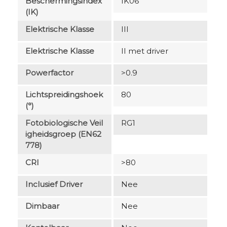
Beschermingsindex
IK06
(IK)
Elektrische Klasse
III
Elektrische Klasse
II met driver
Powerfactor
>0.9
Lichtspreidingshoek
80
(°)
Fotobiologische Veil
RG1
Igheidsgroep (EN62
778)
CRI
>80
Inclusief Driver
Nee
Dimbaar
Nee