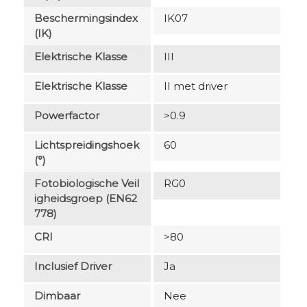
Beschermingsindex
IK07
(IK)
Elektrische Klasse
III
Elektrische Klasse
II met driver
Powerfactor
>0.9
Lichtspreidingshoek
60
(°)
Fotobiologische Veil
RG0
Igheidsgroep (EN62
778)
CRI
>80
Inclusief Driver
Ja
Dimbaar
Nee