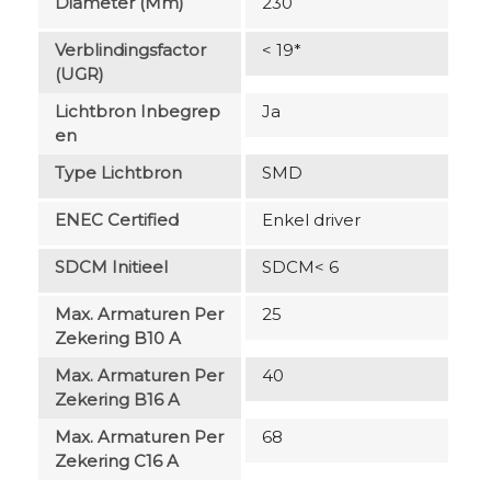
Diameter (mm)
230
Verblindingsfactor
< 19*
(UGR)
Lichtbron Inbegrep
Ja
En
Type Lichtbron
SMD
ENEC Certified
Enkel driver
SDCM Initieel
SDCM< 6
Max. Armaturen Per
25
Zekering B10 A
Max. Armaturen Per
40
Zekering B16 A
Max. Armaturen Per
68
Zekering C16 A