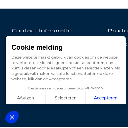
Contact Informatie
Produ
BE-LED
Aanbied
Cookie melding
Dwarsweg 27
Nieuwe 
3181 HP Rozenburg
Deze website maakt gebruik van cookies om de website
Nederland
te verbeteren. Mocht u geen cookies accepteren, dan
kunt u kiezen voor alles afwijzen of een selectie kiezen. Als
0181-787885
u gebruik wilt maken van alle functionaliteiten op deze
website, klik dan op Accepteren.
contact@beledpro.nl
Toestemmingen gecertificeerd door
Afwijzen
Selecteren
Accepteren
Axeptio consent
Plateforme de Gestion du Consentement : Personnalisez vos Opt
Notre plateforme vous permet d'adapter et de gérer vos paramètres