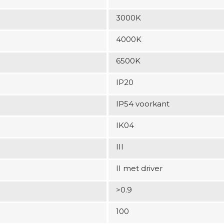
3000K
4000K
6500K
IP20
IP54 voorkant
IK04
III
II met driver
>0.9
100