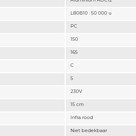
L80B10 : 50 000 u
PC
150
165
C
5
230V
15 cm
Infra rood
Niet bedekbaar