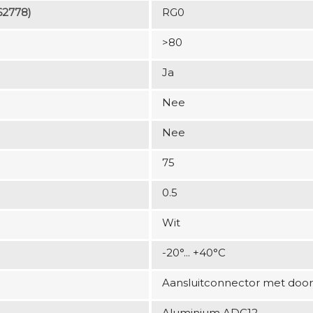
62778)
RG0
>80
Ja
Nee
Nee
75
0.5
Wit
-20°... +40°C
Aansluitconnector met door
Aluminium ADC12