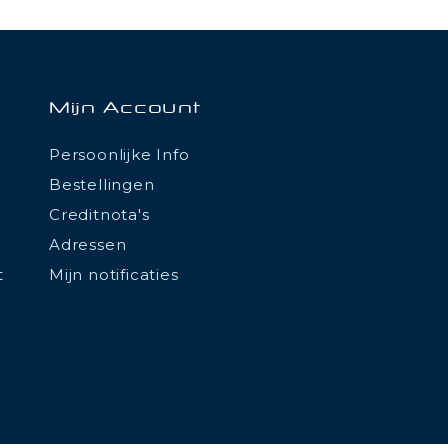
Mijn Account
Persoonlijke Info
Bestellingen
Creditnota's
Adressen
t
Mijn notificaties
tations. Personnalisez vos préférences pour contrôler la manière don