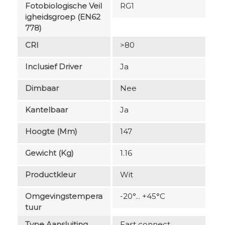
Fotobiologische Veil
RG1
Igheidsgroep (EN62
778)
CRI
>80
Inclusief Driver
Ja
Dimbaar
Nee
Kantelbaar
Ja
Hoogte (mm)
147
Gewicht (kg)
1.16
Productkleur
Wit
Omgevingstempera
-20°... +45°C
Tuur
Type Aansluiting
Fast connect