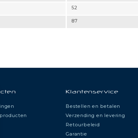
52
87
cten
Klantenservice
ingen
Bestellen en betalen
producten
Verzending en levering
Retourbeleid
Garantie