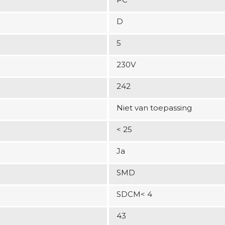
D
5
230V
242
Niet van toepassing
< 25
Ja
SMD
SDCM< 4
43