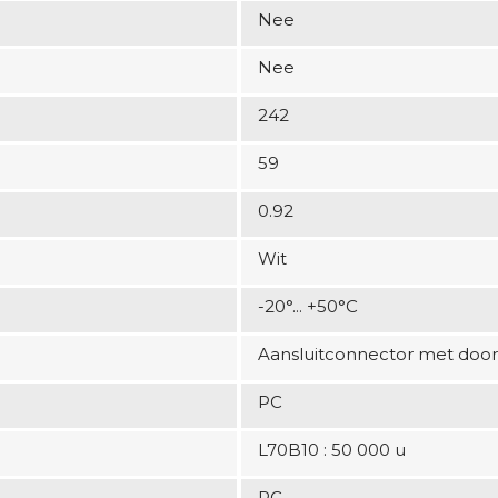
Nee
Nee
242
59
0.92
Wit
-20°... +50°C
Aansluitconnector met door
PC
L70B10 : 50 000 u
PC