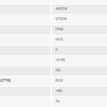
4000K
5700K
IP65
IK10
II
>0.95
110
62778)
RG0
>80
Ja