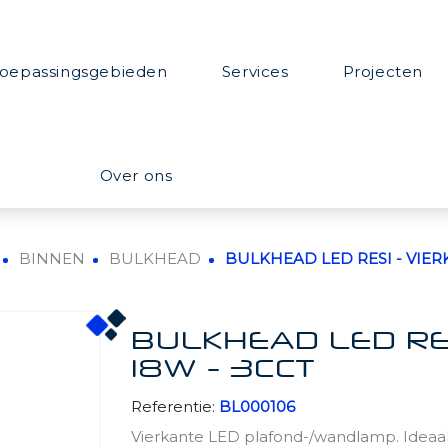
oepassingsgebieden
Services
Projecten
Over ons
BINNEN
BULKHEAD
BULKHEAD LED RESI - VIERK
BULKHEAD LED RESI
18W - 3CCT
Referentie:
BL000106
Vierkante LED plafond-/wandlamp. Ideaal v