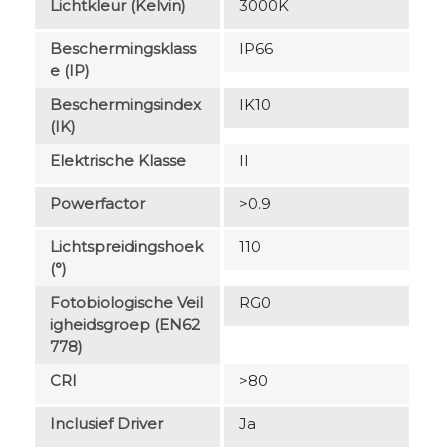
Lichtkleur (Kelvin)
3000K
Beschermingsklass
IP66
E (IP)
Beschermingsindex
IK10
(IK)
Elektrische Klasse
II
Powerfactor
>0.9
Lichtspreidingshoek
110
(°)
Fotobiologische Veil
RG0
Igheidsgroep (EN62
778)
CRI
>80
Inclusief Driver
Ja