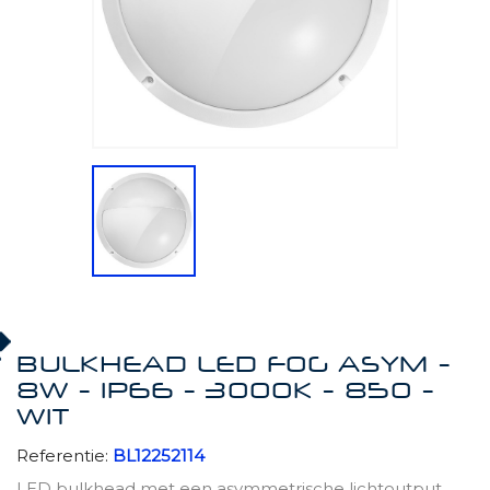
BULKHEAD LED FOG ASYM -
8W - IP66 - 3000K - 850 -
WIT
Referentie:
BL12252114
LED bulkhead met een asymmetrische lichtoutput.