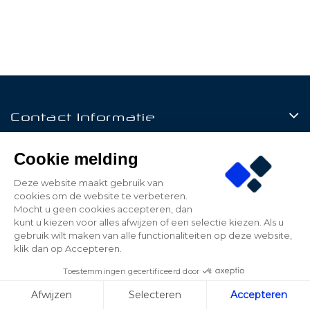
Contact Informatie
Producten
Cookie melding
Klantenservice
Deze website maakt gebruik van
cookies om de website te verbeteren.
Mijn Account
Mocht u geen cookies accepteren, dan
kunt u kiezen voor alles afwijzen of een selectie kiezen. Als u
gebruik wilt maken van alle functionaliteiten op deze website,
klik dan op Accepteren.
© 2026 - Be Led - All rights reserved - Realized by
Toestemmingen gecertificeerd door
ALPAWEB
Afwijzen
Selecteren
Accepteren