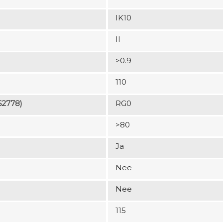
IK10
II
>0.9
110
62778)
RG0
>80
Ja
Nee
Nee
115