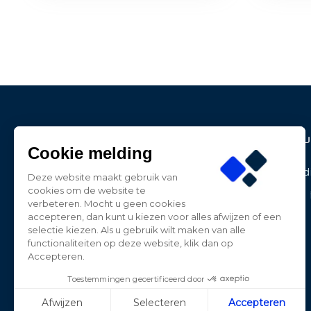
Contact Informatie
Produ
Cookie melding
BE-LED
Aanbied
Deze website maakt gebruik van
Dwarsweg 27
cookies om de website te
Nieuwe 
3181 HP Rozenburg
verbeteren. Mocht u geen cookies
Nederland
accepteren, dan kunt u kiezen voor alles afwijzen of een
selectie kiezen. Als u gebruik wilt maken van alle
0181-787885
functionaliteiten op deze website, klik dan op
Accepteren.
contact@beledpro.nl
Toestemmingen gecertificeerd door
Afwijzen
Selecteren
Accepteren