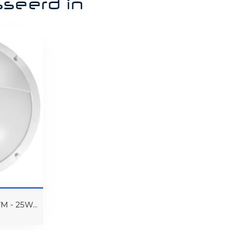
sseerd in
 - 25W...