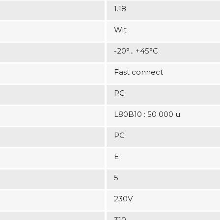
1.18
Wit
-20°... +45°C
Fast connect
PC
L80B10 : 50 000 u
PC
E
5
230V
310