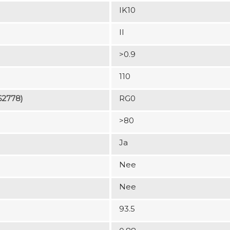
IK10
II
>0.9
110
62778)
RG0
>80
Ja
Nee
Nee
93.5