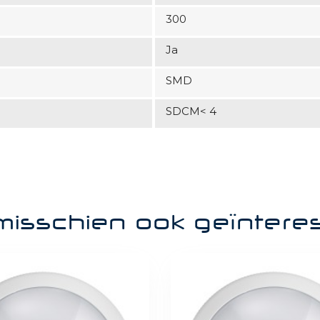
300
Ja
SMD
SDCM< 4
misschien ook geïntere