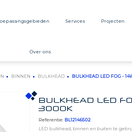
oepassingsgebieden
Services
Projecten
Over ons
EN
BINNEN
BULKHEAD
BULKHEAD LED FOG - 14W 
BULKHEAD LED FOG 
3000K
Referentie:
BL12146502
LED bulkhead, binnen en buiten te gebrui