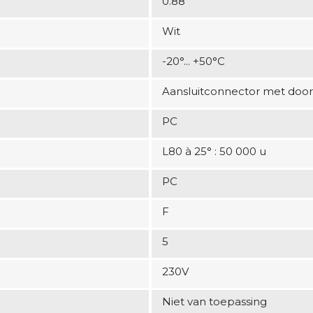
0.88
Wit
-20°... +50°C
Aansluitconnector met door
PC
L80 à 25° : 50 000 u
PC
F
5
230V
Niet van toepassing